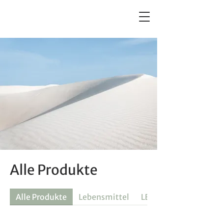
Sickter Schatzkiste
Alle Produkte
Alle Produkte
Lebensmittel
LED Kerzen