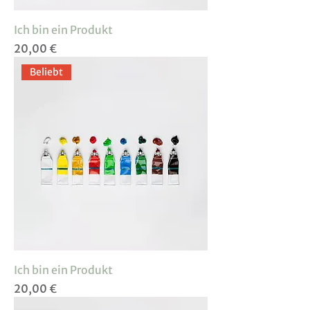
Ich bin ein Produkt
Preis
20,00 €
Beliebt
Ich bin ein Produkt
Preis
20,00 €