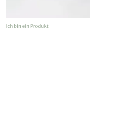
Ich bin ein Produkt
Preis
20,00 €
Ich bin ein Produkt