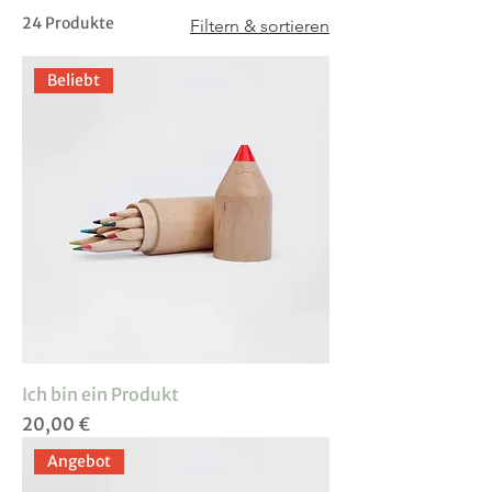
24 Produkte
Filtern & sortieren
Beliebt
Ich bin ein Produkt
Preis
20,00 €
Angebot