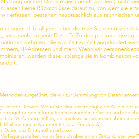
ie Nutzung unserer Dienste gesammelt werden („nicht 
lassen keine Rückschlüsse darauf zu, von wem sie erfa
wir erfassen, bestehen hauptsächlich aus technischen
ormationen, d. h. all jene, über die man Sie identifiziere
e („personenbezogene Daten“). Zu den personenbezogen
rmationen gehören, die von Zeit zu Zeit angefordert we
ummern, IP-Adressen und mehr. Wenn wir personenbezo
nieren, werden diese, solange sie in Kombination vorl
andelt.
 Methoden aufgeführt, die wir zur Sammlung von Daten verwen
g unserer Dienste. Wenn Sie also unsere digitalen Assets bes
ie dazugehörigen Informationen sammeln, erfassen und speiche
lbst zur Verfügung stellen, beispielsweise, wenn Sie über eine
e E-Mail mit einem Kommentar oder Feedback).
, Daten aus Drittquellen erfassen.
r Verfügung stellen, wenn Sie sich über einen Drittanbieter wi