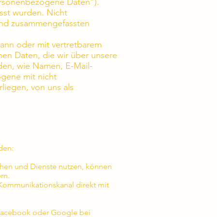
personenbezogene Daten“).
sst wurden. Nicht
 und zusammengefassten
n kann oder mit vertretbarem
en Daten, die wir über unsere
rden, wie Namen, E-Mail-
gene mit nicht
iegen, von uns als
den:
uchen und Dienste nutzen, können
rn.
n Kommunikationskanal direkt mit
e Facebook oder Google bei