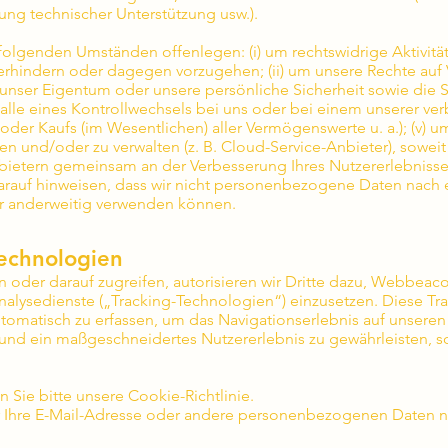
lung technischer Unterstützung usw.).
folgenden Umständen offenlegen: (i) um rechtswidrige Aktivitä
verhindern oder dagegen vorzugehen; (ii) um unsere Rechte au
 unser Eigentum oder unsere persönliche Sicherheit sowie die S
im Falle eines Kontrollwechsels bei uns oder bei einem unsere
der Kaufs (im Wesentlichen) aller Vermögenswerte u. a.); (v) u
ten und/oder zu verwalten (z. B. Cloud-Service-Anbieter), sowei
anbietern gemeinsam an der Verbesserung Ihres Nutzererlebniss
arauf hinweisen, dass wir nicht personenbezogene Daten nach
r anderweitig verwenden können.
echnologien
oder darauf zugreifen, autorisieren wir Dritte dazu, Webbeacon
alysedienste („Tracking-Technologien“) einzusetzen. Diese T
tomatisch zu erfassen, um das Navigationserlebnis auf unseren 
und ein maßgeschneidertes Nutzererlebnis zu gewährleisten, s
 Sie bitte unsere Cookie-Richtlinie.
 Ihre E-Mail-Adresse oder andere personenbezogenen Daten 