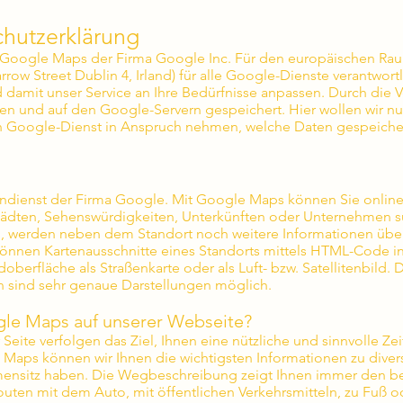
hutzerklärung
e Google Maps der Firma Google Inc. Für den europäischen Ra
row Street Dublin 4, Irland) für alle Google-Dienste verantwor
d damit unser Service an Ihre Bedürfnisse anpassen. Durch d
n und auf den Google-Servern gespeichert. Hier wollen wir n
n Google-Dienst in Anspruch nehmen, welche Daten gespeicher
endienst der Firma Google. Mit Google Maps können Sie online 
tädten, Sehenswürdigkeiten, Unterkünften oder Unternehmen
d, werden neben dem Standort noch weitere Informationen über
können Kartenausschnitte eines Standorts mittels HTML-Code 
berfläche als Straßenkarte oder als Luft- bzw. Satellitenbild. 
n sind sehr genaue Darstellungen möglich.
le Maps auf unserer Webseite?
eite verfolgen das Ziel, Ihnen eine nützliche und sinnvolle Zei
aps können wir Ihnen die wichtigsten Informationen zu divers
rmensitz haben. Die Wegbeschreibung zeigt Ihnen immer den be
uten mit dem Auto, mit öffentlichen Verkehrsmitteln, zu Fuß o