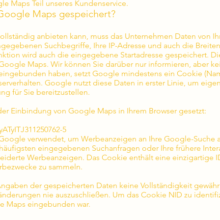
ogle Maps Teil unseres Kundenservice.
Google Maps gespeichert?
ollständig anbieten kann, muss das Unternehmen Daten von I
ngegebenen Suchbegriffe, Ihre IP-Adresse und auch die Breite
nktion wird auch die eingegebene Startadresse gespeichert. D
Google Maps. Wir können Sie darüber nur informieren, aber ke
ingebunden haben, setzt Google mindestens ein Cookie (Name
serverhalten. Google nutzt diese Daten in erster Linie, um eig
ng für Sie bereitzustellen.
er Einbindung von Google Maps in Ihrem Browser gesetzt:
yATyITJ311250762-5
Google verwendet, um Werbeanzeigen an Ihre Google-Suche an
 häufigsten eingegebenen Suchanfragen oder Ihre frühere Inter
rte Werbeanzeigen. Das Cookie enthält eine einzigartige ID
erbezwecke zu sammeln.
gaben der gespeicherten Daten keine Vollständigkeit gewährle
nderungen nie auszuschließen. Um das Cookie NID zu identifiz
le Maps eingebunden war.