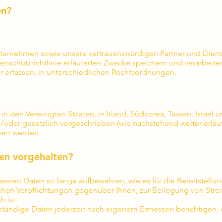
en?
nternehmen sowie unsere vertrauenswürdigen Partner und Diens
enschutzrichtlinie erläuterten Zwecke speichern und verarbeiten 
 erfassen, in unterschiedlichen Rechtsordnungen.
den Vereinigten Staaten, in Irland, Südkorea, Taiwan, Israel
d/oder gesetzlich vorgeschrieben (wie nachstehend weiter erlä
hert werden.
en vorgehalten?
fassten Daten so lange aufbewahren, wie es für die Bereitstellu
ichen Verpflichtungen gegenüber Ihnen, zur Beilegung von Stre
 ist.
lständige Daten jederzeit nach eigenem Ermessen berichtigen,