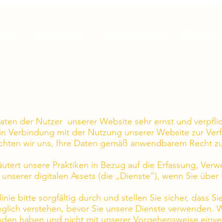
shop
Schulmaterial
Gewerbekunden
Über uns
DATENSCHUTZ
en der Nutzer unserer Website sehr ernst und verpflic
 in Verbindung mit der Nutzung unserer Website zur Verf
lichten wir uns, Ihre Daten gemäß anwendbarem Recht z
rläutert unsere Praktiken in Bezug auf die Erfassung, V
unserer digitalen Assets (die „Dienste“), wenn Sie über 
nie bitte sorgfältig durch und stellen Sie sicher, dass Si
glich verstehen, bevor Sie unsere Dienste verwenden. W
anden haben und nicht mit unserer Vorgehensweise einv