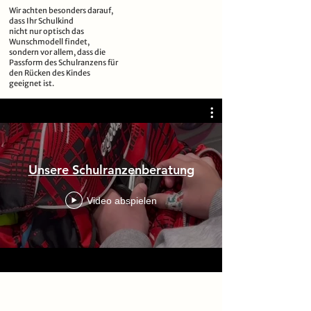
Wir achten besonders darauf,
dass Ihr Schulkind
nicht nur optisch das
Wunschmodell findet,
sondern vor allem, dass die
Passform des Schulranzens für
den Rücken des Kindes
geeignet ist.
Unsere Schulranzenberatung
Video abspielen
Unsere geführten Marken