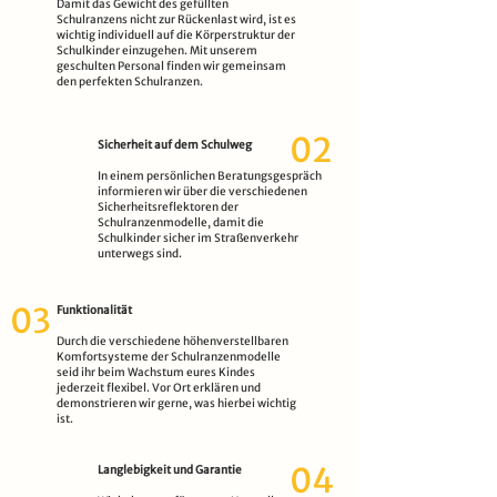
Damit das Gewicht des gefüllten
Schulranzens nicht zur Rückenlast wird, ist es
wichtig individuell auf die Körperstruktur der
Schulkinder einzugehen. Mit unserem
geschulten Personal finden wir gemeinsam
den perfekten Schulranzen.
02
Sicherheit auf dem Schulweg
In einem persönlichen Beratungsgespräch
informieren wir über die verschiedenen
Sicherheitsreflektoren der
Schulranzenmodelle, damit die
Schulkinder sicher im Straßenverkehr
unterwegs sind.
03
Funktionalität
Durch die verschiedene höhenverstellbaren
Komfortsysteme der Schulranzenmodelle
seid ihr beim Wachstum eures Kindes
jederzeit flexibel. Vor Ort erklären und
demonstrieren wir gerne, was hierbei wichtig
ist.
04
Langlebigkeit und Garantie