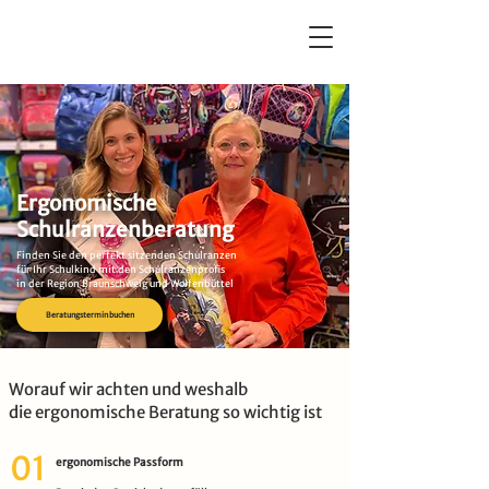
Sickter Schatzkiste
Ergonomische
Schulranzenberatung
Finden Sie den perfekt sitzenden Schulranzen
für Ihr Schulkind
mit den Schulranzenprofis
in der Region Braunschweig und Wolfenbüttel
Beratungstermin buchen
Worauf wir achten und weshalb
die ergonomische Beratung so wichtig ist
01
ergonomische Passform