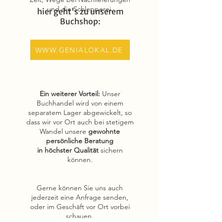
und die Schlepperei.
hier geht's zu unserem
Buchshop:
WWW.GENIALOKAL.DE
Ein weiterer Vorteil:
Unser
Buchhandel wird von einem
separatem Lager abgewickelt, so
dass wir vor Ort auch bei stetigem
Wandel unsere
gewohnte
persönliche Beratung
in höchster Qualität
sichern
können.
Gerne können Sie uns auch
jederzeit eine Anfrage senden,
oder im Geschäft vor Ort vorbei
schauen.