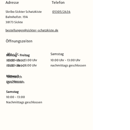
Adresse
Telefon
Skribo Sickter Schatzkiste
05305/2434
Bahnhofstr. 19A
38173 Sickte
bestellungen@sickter-schatzkiste.de
Öffnungszeiten
Mo - Fr
Samstag
Montag - Freitag
10:00 Uhr - 13:00 Uhr
10:00 Uhr - 13:00 Uhr
10:00 - 13:00
15:00 Uhr - 18:00 Uhr
nachmittags geschlossen
15:00 - 18:00
Mittwoch
Mittwoch
geschlossen
g
eschlossen
Samstag
10:00 - 13:00
Nachmittags geschlossen