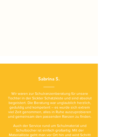
Sabrina S.
Wir waren zur Schulranzenberatung für unsere
Tochter in der Sickter Schatzkiste und sind absolut
begeistert. Die Beratung war unglaublich herzlich,
geduldig und kompetent – es wurde sich extrem
viel Zeit genommen, alles in Ruhe auszuprobieren
und gemeinsam den passenden Ranzen zu finden.
Auch der Service rund um Schulmaterial und
Schulbücher ist einfach großartig: Mit der
Materialliste geht man vor Ort hin und wird Schritt