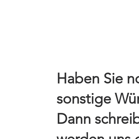
Sickter Schatzkiste
Schulranzen
Buch
Haben Sie n
sonstige Wü
Dann schreib
werden uns 