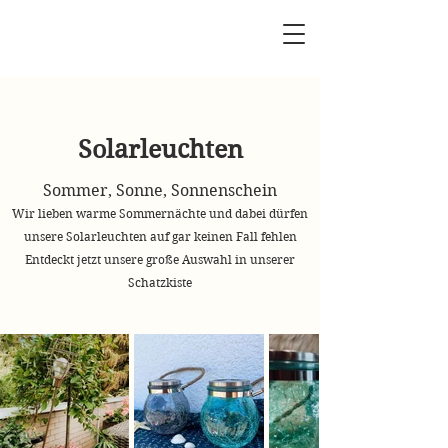
Sickter Schatzkiste
Solarleuchten
Sommer,
Sonne, Sonnenschein
Wir lieben w
arme Sommernächte und dabei dürfen
unsere Solarleuchten auf gar keinen Fall fehle
n
Entdeckt jetzt u
nsere große Auswahl in un
serer
Schatzkiste